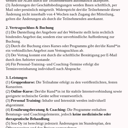
werden die AGBs durch die Teilnehmenden automatisch akzeptiert.
(3) Änderungen der Geschäftsbedingungen werden Ihnen schriftlich, per
Mail oder persönlich mitgeteilt. Widerspricht der/die Teilnehmende dieser
Änderung nicht innerhalb von 4 Wochen nach Zugang der Mitteilung,
gelten die Änderungen als durch die Teilnehmenden anerkannt.
2. Vertragsschluss & Buchung
(1) Die Darstellung der Angebote auf der Webseite stellt kein rechtlich
bindendes Angebot dar, sondern eine unverbindliche Aufforderung zur
Buchung.
(2) Durch die Buchung eines Kurses oder Programms gibt der/die Kund*in
ein verbindliches Angebot zum Vertragsschluss ab.
(3) Der Vertrag kommt erst durch die schriftliche Bestätigung per E-Mail
durch den Anbieter zustande.
(4) Für Personal-Training- und Coaching-Termine erfolgt die
Terminvereinbarung individuell nach Absprache.
3. Leistungen
(1)
Gruppenkurse:
Die Teilnahme erfolgt zu den veröffentlichten, festen
Kurszeiten.
(2)
Online-Kurse:
Der/die Kund*in ist für stabile Internetverbindung sowie
geeignete technische Geräte selbst verantwortlich.
(3)
Personal Training:
Inhalte und Intensität werden individuell
abgestimmt.
(4)
Ernährungsberatung & Coaching:
Die Programme enthalten
Beratungs- und Coachingelemente, jedoch
keine medizinische oder
therapeutische Behandlung
.
(5) Sou-Dy ist berechtigt jederzeit Änderungen im Stundenplan, den
Öffnungszeiten und den Preisen vorzunehmen.