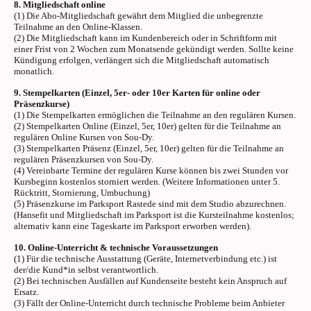
8. Mitgliedschaft online
(1) Die Abo-Mitgliedschaft gewährt dem Mitglied die unbegrenzte
Teilnahme an den Online-Klassen.
(2) Die Mitgliedschaft kann im Kundenbereich oder in Schriftform mit
einer Frist von 2 Wochen zum Monatsende gekündigt werden. Sollte keine
Kündigung erfolgen, verlängert sich die Mitgliedschaft automatisch
monatlich.
9. Stempelkarten (Einzel, 5er- oder 10er Karten für online oder
Präsenzkurse)
(1) Die Stempelkarten ermöglichen die Teilnahme an den regulären Kursen.
(2) Stempelkarten Online (Einzel, 5er, 10er) gelten für die Teilnahme an
regulären Online Kursen von Sou-Dy.
(3) Stempelkarten Präsenz (Einzel, 5er, 10er) gelten für die Teilnahme an
regulären Präsenzkursen von Sou-Dy.
(4) Vereinbarte Termine der regulären Kurse können bis zwei Stunden vor
Kursbeginn kostenlos storniert werden. (Weitere Informationen unter 5.
Rücktritt, Stornierung, Umbuchung)
(5) Präsenzkurse im Parksport Rastede sind mit dem Studio abzurechnen.
(Hansefit und Mitgliedschaft im Parksport ist die Kursteilnahme kostenlos;
alternativ kann eine Tageskarte im Parksport erworben werden).
10. Online-Unterricht & technische Voraussetzungen
(1) Für die technische Ausstattung (Geräte, Internetverbindung etc.) ist
der/die Kund*in selbst verantwortlich.
(2) Bei technischen Ausfällen auf Kundenseite besteht kein Anspruch auf
Ersatz.
(3) Fällt der Online-Unterricht durch technische Probleme beim Anbieter