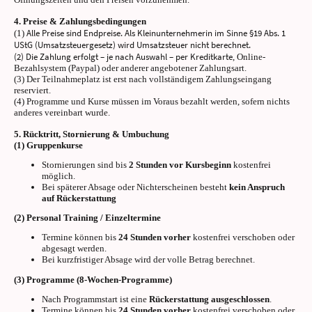
4. Preise & Zahlungsbedingungen
Alle Preise sind Endpreise. Als Kleinunternehmerin im Sinne §19 Abs. 1
(1)
UStG (Umsatzsteuergesetz) wird Umsatzsteuer nicht berechnet.
(2) Die Zahlung erfolgt – je nach Auswahl – per Kreditkarte
, Online-
Bezahlsystem (Paypal) oder anderer angebotener Zahlungsart.
(3) Der Teilnahmeplatz ist erst nach vollständigem Zahlungseingang
reserviert.
(4) Programme und Kurse müssen im Voraus bezahlt werden, sofern nichts
anderes vereinbart wurde.
5. Rücktritt, Stornierung & Umbuchung
(1) Gruppenkurse
Stornierungen sind bis
2 Stunden vor Kursbeginn
kostenfrei
möglich.
Bei späterer Absage oder Nichterscheinen besteht
kein Anspruch
auf Rückerstattung
(2) Personal Training / Einzeltermine
Termine können bis
24 Stunden vorher
kostenfrei verschoben oder
abgesagt werden.
Bei kurzfristiger Absage wird der volle Betrag berechnet.
(3) Programme (8-Wochen-Programme)
Nach Programmstart ist eine
Rückerstattung ausgeschlossen
.
Termine können bis
24 Stunden vorher
kostenfrei verschoben oder