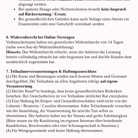
abgesagt werden.
Bei späterer Absage oder Nichterscheinen besteht
kein Anspruch
auf Rückerstattung / Ersatz
.
Bei gesundheitlichen Gründen kann nach Vorlage eines Attests ein
Ersatztermin oder eine Gutschrift vereinbart werden.
6. Widerrufsrecht bei Online-Verträgen
Verbraucherinnen haben ein gesetzliches Widerrufsrecht von 14 Tagen.
(siehe www.Sou-dy/Widerrufsbelehrung)
Hinweis:
Das Widerrufsrecht erlischt, wenn der Anbieter die Leistung
bereits vollständig erbracht hat oder begonnen hat und der/die Kundin dem
ausdrücklich zugestimmt hat.
7. Teilnahmevoraussetzungen & Haftungsausschluss
(
1) Die Kurse und Beratungen werden nach bestem Wissen und Gewissen
durchgeführt. Die Teilnahme an allen Angeboten erfolgt
auf eigene
Verantwortung
.
(2) Der/die Kund*in bestätigt, dass keine gesundheitlichen Bedenken
bestehen. Bei Unsicherheiten ist vor Teilnahme ärztlicher Rat einzuholen.
(3) Eine Haftung für Körper- und Gesundheitsschäden wird nicht von der
Lehrerin / Beraterin / Coachin übernommen. Jeder Teilnehmende versichert
mit der Anmeldung, die Verantwortung für sein/ihr Tun selbst zu
übernehmen. Der Anbieter haftet nur für Vorsatz und grobe Fahrlässigkeit.
(Bitte setzen sie die Kursleitung im eigenen Interesse über bestehende
Krankheiten, Beschwerden oder eine Schwangerschaft in Kenntnis.)
(4) Für Wertgegenstände wird keine Haftung übernommen.